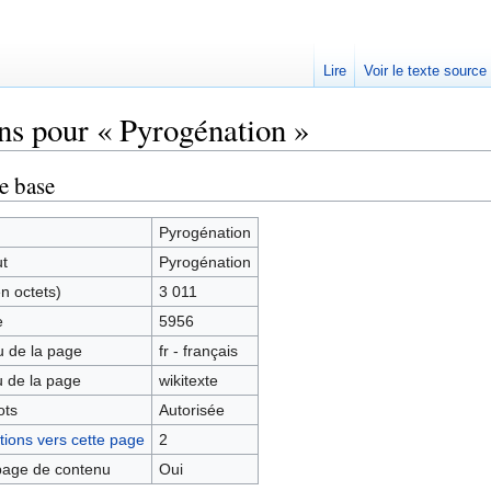
Lire
Voir le texte source
ns pour « Pyrogénation »
rechercher
e base
Pyrogénation
ut
Pyrogénation
en octets)
3 011
e
5956
 de la page
fr - français
 de la page
wikitexte
ots
Autorisée
ions vers cette page
2
age de contenu
Oui