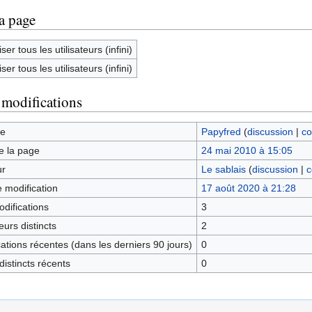
la page
ser tous les utilisateurs (infini)
ser tous les utilisateurs (infini)
 modifications
ge
Papyfred
(
discussion
|
co
e la page
24 mai 2010 à 15:05
ur
Le sablais
(
discussion
|
c
e modification
17 août 2020 à 21:28
difications
3
urs distincts
2
tions récentes (dans les derniers 90 jours)
0
istincts récents
0