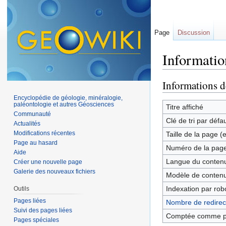
Page
Discussion
Informatio
Aller à :
navigation
,
Informations d
Encyclopédie de géologie, minéralogie,
paléontologie et autres Géosciences
Titre affiché
Communauté
Clé de tri par défa
Actualités
Modifications récentes
Taille de la page (
Page au hasard
Numéro de la pag
Aide
Langue du contenu
Créer une nouvelle page
Galerie des nouveaux fichiers
Modèle de contenu
Indexation par rob
Outils
Pages liées
Nombre de redirect
Suivi des pages liées
Comptée comme p
Pages spéciales