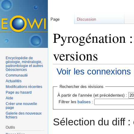
Page
Discussion
Pyrogénation :
versions
Encyclopédie de
géologie, minéralogie,
paléontologie et autres
Voir les connexions
Géosciences
Communauté
Aller à :
navigation
,
rechercher
Actualités
Rechercher des révisions
Modifications récentes
Page au hasard
À partir de l'année (et précédentes) :
Aide
Filtrer les
balises
:
Créer une nouvelle
page
Galerie des nouveaux
fichiers
Sélection du diff 
Outils