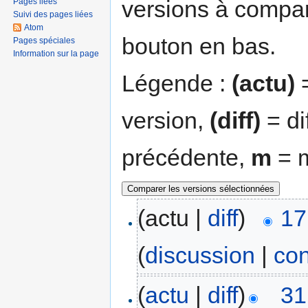
versions à compar
Pages liées
Suivi des pages liées
Atom
bouton en bas.
Pages spéciales
Information sur la page
Légende :
(actu)
=
version,
(diff)
= di
précédente,
m
= m
(actu |
diff
)
17
(
discussion
|
con
(
actu
|
diff
)
31