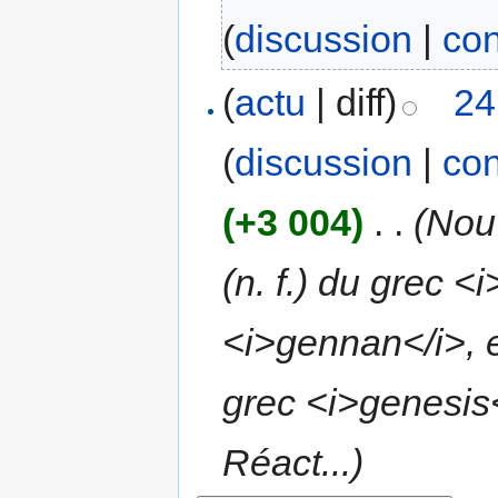
(
discussion
|
con
(
actu
| diff)
24
(
discussion
|
con
(+3 004)
‎
. .
(Nou
(n. f.) du grec <
<i>gennan</i>, e
grec <i>genesis<
Réact...)