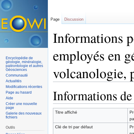
Page
Discussion
Informations po
employés en gé
Encyclopédie de
géologie, minéralogie,
paléontologie et autres
volcanologie, p
Géosciences
Communauté
Actualités
Aller à :
navigation
,
rechercher
Modifications récentes
Informations de
Page au hasard
Aide
Créer une nouvelle
page
Titre affiché
Pr
Galerie des nouveaux
fichiers
pa
Clé de tri par défaut
Pr
Outils
pa