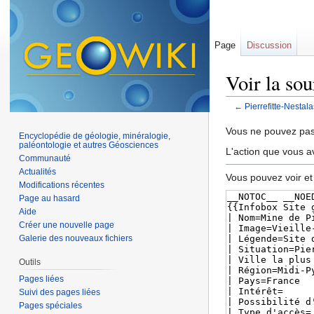
Page
Discussion
Voir la sou
←
Pierrefitte-Nestala
Aller à :
navigation
,
Vous ne pouvez pas 
Encyclopédie de géologie, minéralogie,
paléontologie et autres Géosciences
L'action que vous a
Communauté
Actualités
Vous pouvez voir et
Modifications récentes
Page au hasard
Aide
Créer une nouvelle page
Galerie des nouveaux fichiers
Outils
Pages liées
Suivi des pages liées
Pages spéciales