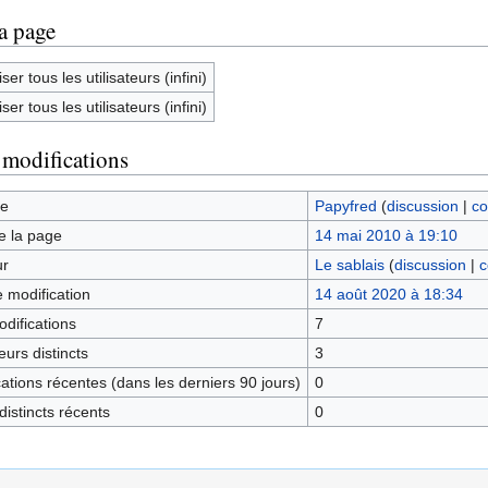
la page
ser tous les utilisateurs (infini)
ser tous les utilisateurs (infini)
 modifications
ge
Papyfred
(
discussion
|
co
e la page
14 mai 2010 à 19:10
ur
Le sablais
(
discussion
|
c
e modification
14 août 2020 à 18:34
difications
7
urs distincts
3
tions récentes (dans les derniers 90 jours)
0
istincts récents
0