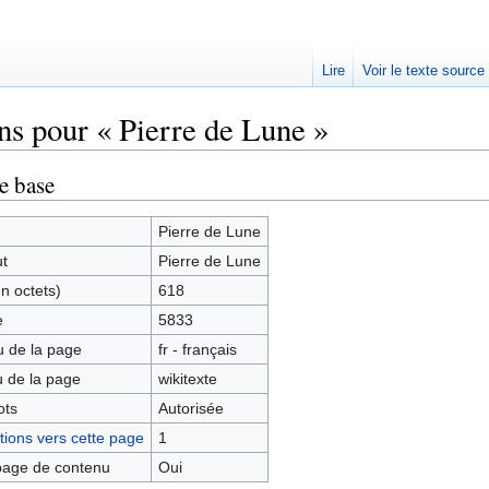
Lire
Voir le texte source
ns pour « Pierre de Lune »
rechercher
e base
Pierre de Lune
ut
Pierre de Lune
en octets)
618
e
5833
 de la page
fr - français
 de la page
wikitexte
ots
Autorisée
ions vers cette page
1
age de contenu
Oui