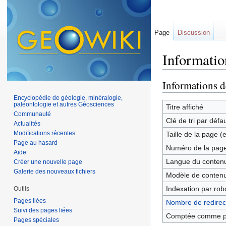
Page
Discussion
Informatio
Aller à :
navigation
,
Informations d
Encyclopédie de géologie, minéralogie,
paléontologie et autres Géosciences
Titre affiché
Communauté
Clé de tri par défa
Actualités
Modifications récentes
Taille de la page (
Page au hasard
Numéro de la pag
Aide
Langue du contenu
Créer une nouvelle page
Galerie des nouveaux fichiers
Modèle de contenu
Indexation par rob
Outils
Pages liées
Nombre de redirect
Suivi des pages liées
Comptée comme p
Pages spéciales