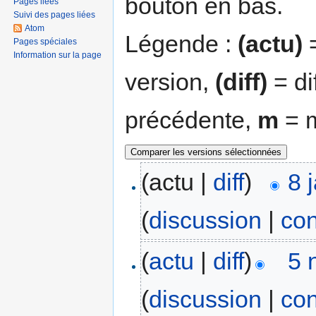
bouton en bas.
Pages liées
Suivi des pages liées
Atom
Légende :
(actu)
=
Pages spéciales
Information sur la page
version,
(diff)
= di
précédente,
m
= m
(actu |
diff
)
8 
(
discussion
|
con
(
actu
|
diff
)
5 
(
discussion
|
con