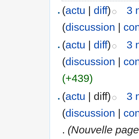
(
actu
|
diff
)
3 
(
discussion
|
con
(
actu
|
diff
)
3 
(
discussion
|
con
(+439)
(
actu
| diff)
3 
(
discussion
|
con
.
(Nouvelle page