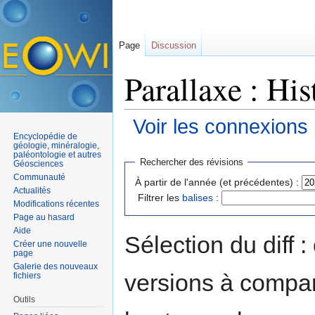
Page
Discussion
Parallaxe : His
Voir les connexions
Encyclopédie de
Aller à :
navigation
,
rechercher
géologie, minéralogie,
paléontologie et autres
Rechercher des révisions
Géosciences
Communauté
À partir de l'année (et précédentes) :
Actualités
Filtrer les
balises
:
Modifications récentes
Page au hasard
Aide
Sélection du diff 
Créer une nouvelle
page
Galerie des nouveaux
versions à compar
fichiers
Outils