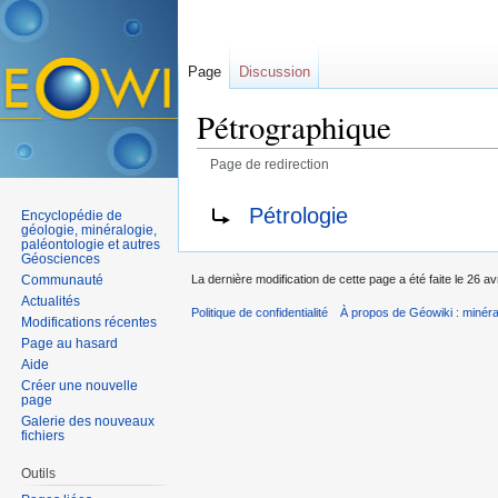
Page
Discussion
Pétrographique
Page de redirection
Aller à :
navigation
,
rechercher
Rediriger vers :
Pétrologie
Encyclopédie de
géologie, minéralogie,
paléontologie et autres
Géosciences
Communauté
La dernière modification de cette page a été faite le 26 av
Actualités
Politique de confidentialité
À propos de Géowiki : minérau
Modifications récentes
Page au hasard
Aide
Créer une nouvelle
page
Galerie des nouveaux
fichiers
Outils