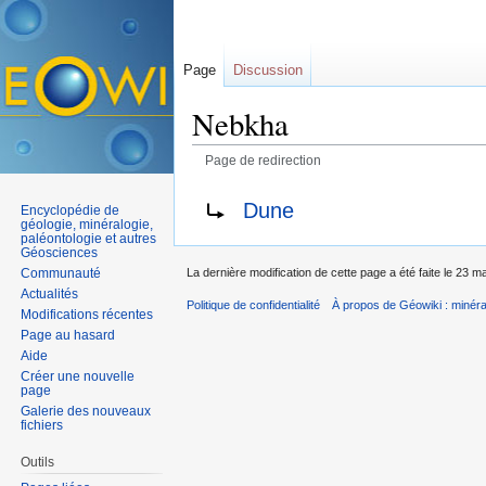
Page
Discussion
Nebkha
Page de redirection
Aller à :
navigation
,
rechercher
Rediriger vers :
Dune
Encyclopédie de
géologie, minéralogie,
paléontologie et autres
Géosciences
Communauté
La dernière modification de cette page a été faite le 23 m
Actualités
Politique de confidentialité
À propos de Géowiki : minérau
Modifications récentes
Page au hasard
Aide
Créer une nouvelle
page
Galerie des nouveaux
fichiers
Outils