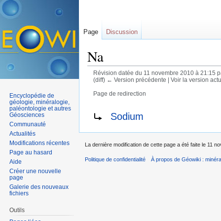
Page
Discussion
Na
Révision datée du 11 novembre 2010 à 21:15 
(diff) ← Version précédente | Voir la version actue
Page de redirection
Encyclopédie de
Aller à :
navigation
,
rechercher
géologie, minéralogie,
paléontologie et autres
Rediriger vers :
Sodium
Géosciences
Communauté
Actualités
Modifications récentes
La dernière modification de cette page a été faite le 11 
Page au hasard
Politique de confidentialité
À propos de Géowiki : minérau
Aide
Créer une nouvelle
page
Galerie des nouveaux
fichiers
Outils