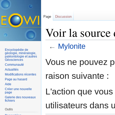
Page
Discussion
Voir la source
←
Mylonite
Encyclopédie de
Aller à :
navigation
,
rechercher
géologie, minéralogie,
paléontologie et autres
Vous ne pouvez pa
Géosciences
Communauté
Actualités
raison suivante :
Modifications récentes
Page au hasard
Aide
L'action que vous
Créer une nouvelle
page
Galerie des nouveaux
fichiers
utilisateurs dans
Outils