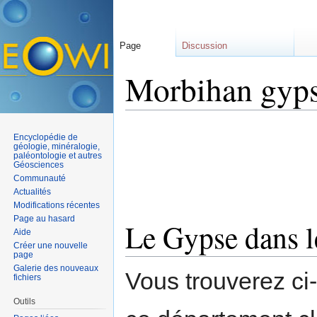
Page
Discussion
Morbihan gyp
Aller à :
navigation
,
rechercher
Encyclopédie de
géologie, minéralogie,
paléontologie et autres
Géosciences
Communauté
Actualités
Modifications récentes
Page au hasard
Le Gypse dans 
Aide
Créer une nouvelle
page
Galerie des nouveaux
Vous trouverez ci
fichiers
Outils