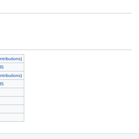
ntributions
)
35
ntributions
)
35