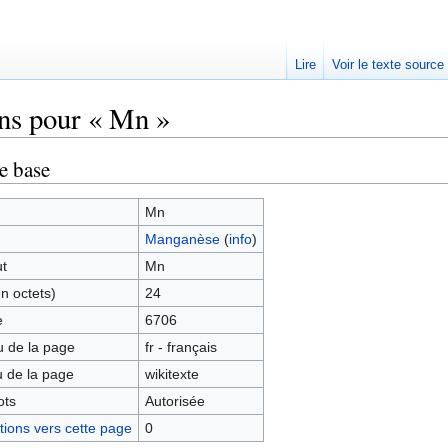
Lire
Voir le texte source
ns pour « Mn »
rechercher
e base
Mn
Manganèse
(
info
)
ut
Mn
en octets)
24
e
6706
 de la page
fr - français
 de la page
wikitexte
ots
Autorisée
ions vers cette page
0