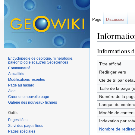
Page
Discussion
Informatio
Aller à :
navigation
,
Informations d
Encyclopédie de géologie, minéralogie,
paléontologie et autres Géosciences
Titre affiché
Communauté
Rediriger vers
Actualités
Modifications récentes
Clé de tri par défa
Page au hasard
Taille de la page (
Aide
Numéro de la pag
Créer une nouvelle page
Galerie des nouveaux fichiers
Langue du contenu
Modèle de contenu
Outils
Pages liées
Indexation par rob
Suivi des pages liées
Nombre de redirect
Pages spéciales