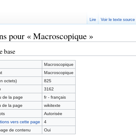
Lire
Voir le texte source
ns pour « Macroscopique »
rechercher
e base
Macroscopique
ut
Macroscopique
en octets)
825
e
3162
 de la page
fr - français
 de la page
wikitexte
ots
Autorisée
ions vers cette page
4
age de contenu
Oui