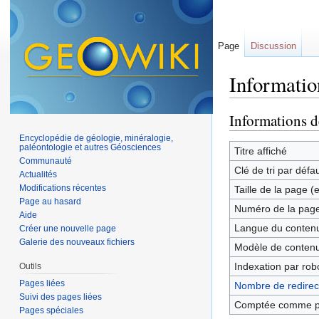
Page
Discussion
Informatio
Aller à :
navigation
,
Informations d
Encyclopédie de géologie, minéralogie,
paléontologie et autres Géosciences
Titre affiché
Communauté
Clé de tri par défa
Actualités
Modifications récentes
Taille de la page (
Page au hasard
Numéro de la pag
Aide
Langue du contenu
Créer une nouvelle page
Galerie des nouveaux fichiers
Modèle de contenu
Indexation par rob
Outils
Pages liées
Nombre de redirect
Suivi des pages liées
Comptée comme p
Pages spéciales