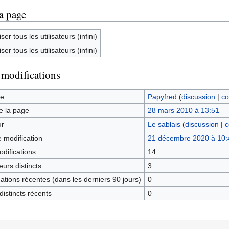
la page
ser tous les utilisateurs (infini)
ser tous les utilisateurs (infini)
 modifications
ge
Papyfred
(
discussion
|
co
e la page
28 mars 2010 à 13:51
ur
Le sablais
(
discussion
|
c
e modification
21 décembre 2020 à 10:
difications
14
urs distincts
3
tions récentes (dans les derniers 90 jours)
0
istincts récents
0