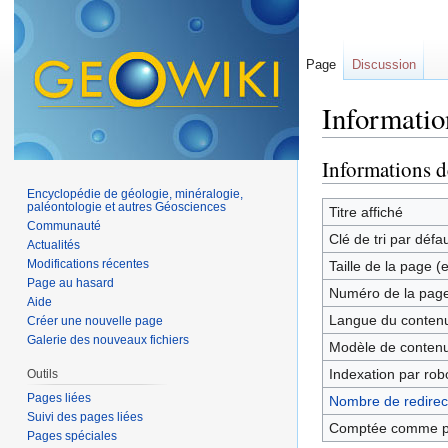
Page
Discussion
Informatio
Aller à :
navigation
,
Informations d
Encyclopédie de géologie, minéralogie,
paléontologie et autres Géosciences
Titre affiché
Communauté
Clé de tri par défa
Actualités
Modifications récentes
Taille de la page (
Page au hasard
Numéro de la pag
Aide
Langue du contenu
Créer une nouvelle page
Galerie des nouveaux fichiers
Modèle de contenu
Indexation par rob
Outils
Pages liées
Nombre de redirect
Suivi des pages liées
Comptée comme p
Pages spéciales