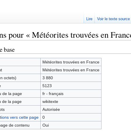
Lire
Voir le texte source
ns pour « Météorites trouvées en Franc
rechercher
e base
Météorites trouvées en France
ut
Météorites trouvées en France
en octets)
3 880
e
5123
 de la page
fr - français
 de la page
wikitexte
ots
Autorisée
ions vers cette page
0
age de contenu
Oui