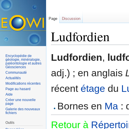
Page
Discussion
Ludfordien
Aller à :
navigation
,
rechercher
Ludfordien
,
ludf
Encyclopédie de
géologie, minéralogie,
paléontologie et autres
Géosciences
adj.) ; en anglais
Communauté
Actualités
Modifications récentes
récent
étage
du
L
Page au hasard
Aide
Créer une nouvelle
Bornes en
Ma
: 
page
Galerie des nouveaux
fichiers
Retour à
Répertoi
Outils