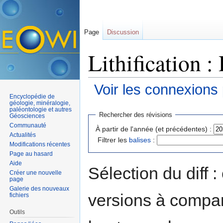
Page
Discussion
Lithification :
Voir les connexions
Encyclopédie de
Aller à :
navigation
,
rechercher
géologie, minéralogie,
paléontologie et autres
Rechercher des révisions
Géosciences
Communauté
À partir de l'année (et précédentes) :
Actualités
Filtrer les
balises
:
Modifications récentes
Page au hasard
Aide
Sélection du diff 
Créer une nouvelle
page
Galerie des nouveaux
versions à compar
fichiers
Outils