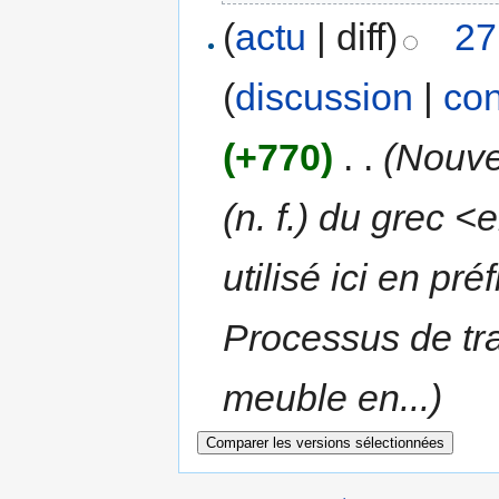
(
actu
| diff)
27
(
discussion
|
con
(+770)
‎
. .
(Nouvel
(n. f.) du grec <
utilisé ici en pré
Processus de tr
meuble en...)