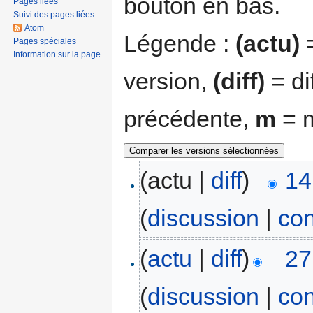
bouton en bas.
Pages liées
Suivi des pages liées
Atom
Légende :
(actu)
=
Pages spéciales
Information sur la page
version,
(diff)
= di
précédente,
m
= m
(actu |
diff
)
14
(
discussion
|
con
(
actu
|
diff
)
27
(
discussion
|
con