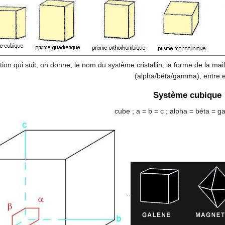
on qui suit, on donne, le nom du système cristallin, la forme de la mail
(alpha/béta/gamma), entre
Système cubique
cube ; a = b = c ; alpha = béta = 
..