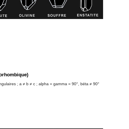
norhombique)
ngulaires ; a ≠ b ≠ c ; alpha = gamma = 90°, béta ≠ 90°