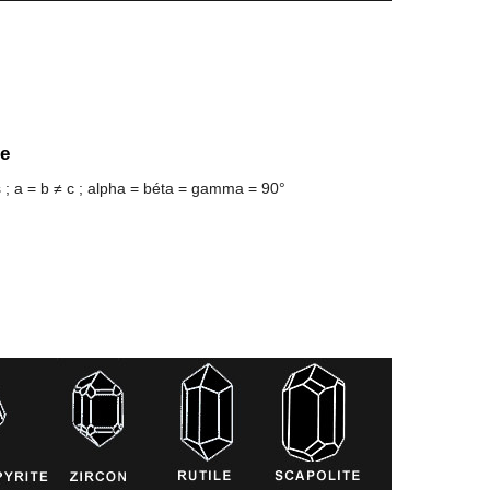
ue
s ; a = b ≠ c ; alpha = béta = gamma = 90°