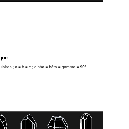
que
ulaires ; a ≠ b ≠ c ; alpha = béta = gamma = 90°