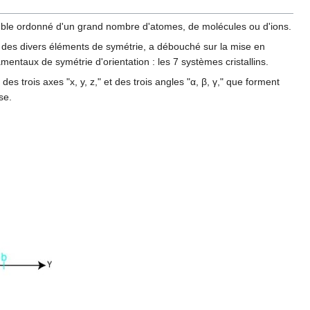
emble ordonné d'un grand nombre d'atomes, de molécules ou d'ions.
e des divers éléments de symétrie, a débouché sur la mise en
amentaux de symétrie d'orientation : les 7 systèmes cristallins.
es trois axes "x, y, z," et des trois angles "α, β, γ," que forment
se.