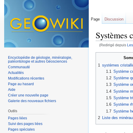
Page
Discussion
Systèmes cr
(Redirigé depuis
Les
Aller à :
navigation
,
Somm
Encyclopédie de géologie, minéralogie,
paléontologie et autres Géosciences
1
systèmes cristall
Communauté
1.1
Système c
Actualités
1.2
Système qu
Modifications récentes
Page au hasard
1.3
Système or
Aide
1.4
Système mo
Créer une nouvelle page
1.5
Système tri
Galerie des nouveaux fichiers
1.6
Système rh
1.7
Système h
Outils
2
Liste des minérau
Pages liées
Suivi des pages liées
Pages spéciales