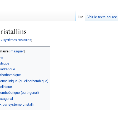
Lire
Voir le texte source
istallins
 7 systèmes cristallins
)
rechercher
aire
[
masquer
]
ins
ubique
adratique
thorhombique
noclinique (ou clinorhombique)
clinique
omboédrique (ou trigonal)
exagonal
x par système cristallin