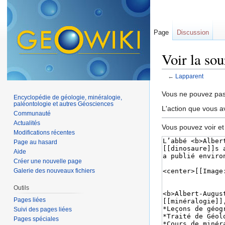
Page
Discussion
Voir la so
←
Lapparent
Aller à :
navigation
,
Vous ne pouvez pas 
Encyclopédie de géologie, minéralogie,
paléontologie et autres Géosciences
L'action que vous a
Communauté
Actualités
Vous pouvez voir et
Modifications récentes
Page au hasard
Aide
Créer une nouvelle page
Galerie des nouveaux fichiers
Outils
Pages liées
Suivi des pages liées
Pages spéciales