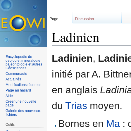
Page
Discussion
Ladinien
Aller à :
navigation
,
rechercher
Ladinien
,
Ladini
Encyclopédie de
géologie, minéralogie,
paléontologie et autres
Géosciences
initié par A. Bitt
Communauté
Actualités
Modifications récentes
en anglais
Ladini
Page au hasard
Aide
Créer une nouvelle
du
Trias
moyen.
page
Galerie des nouveaux
fichiers
Bornes en
Ma
: 
Outils