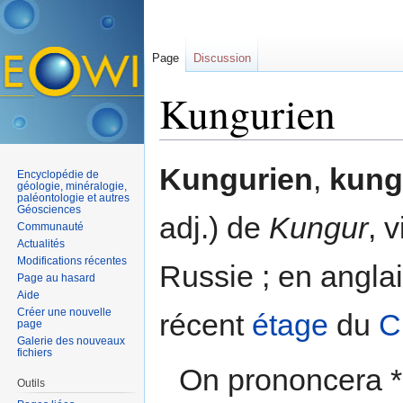
Page
Discussion
Kungurien
Aller à :
navigation
,
rechercher
Kungurien
,
kung
Encyclopédie de
géologie, minéralogie,
paléontologie et autres
Géosciences
adj.) de
Kungur
, 
Communauté
Actualités
Modifications récentes
Russie ; en angla
Page au hasard
Aide
Créer une nouvelle
récent
étage
du
C
page
Galerie des nouveaux
fichiers
On prononcera
Outils