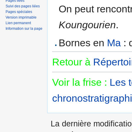
Pages liées
On peut rencontr
Suivi des pages liées
Pages spéciales
Version imprimable
Koungourien
.
Lien permanent
Information sur la page
Bornes en
Ma
: 
Retour à
Répertoi
Voir la frise :
Les 
chronostratigraphi
La dernière modificatio