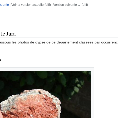
édente
| Voir la version actuelle (diff) | Version suivante → (diff)
rechercher
le Jura
essous les photos de gypse de ce département classées par occurrences
s