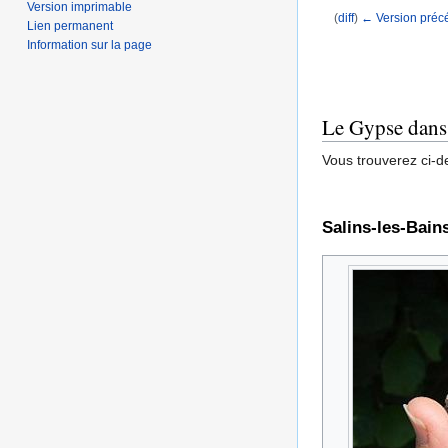
Version imprimable
(
diff
)
← Version préc
Lien permanent
Aller à :
navigation
,
Information sur la page
Le Gypse dans 
Vous trouverez ci-d
Salins-les-Bain