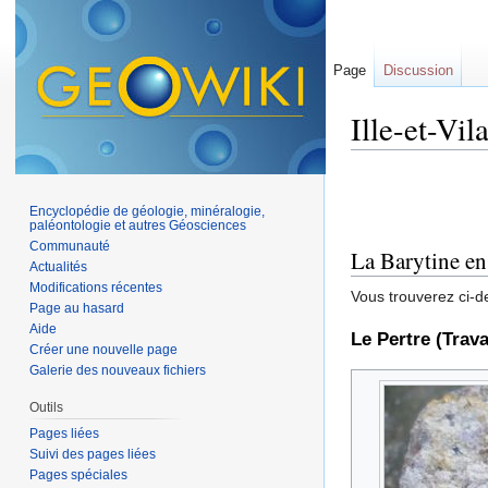
Page
Discussion
Ille-et-Vil
Aller à :
navigation
,
Encyclopédie de géologie, minéralogie,
paléontologie et autres Géosciences
Communauté
La Barytine en 
Actualités
Modifications récentes
Vous trouverez ci-d
Page au hasard
Aide
Le Pertre (Trav
Créer une nouvelle page
Galerie des nouveaux fichiers
Outils
Pages liées
Suivi des pages liées
Pages spéciales