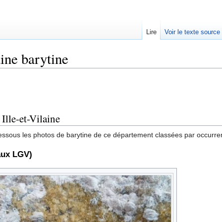
Lire
Voir le texte source
aine barytine
rechercher
Ille-et-Vilaine
essous les photos de barytine de ce département classées par occurrenc
aux LGV)