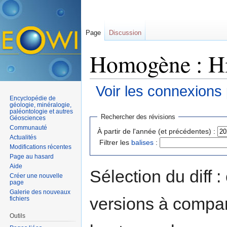
Page
Discussion
Homogène : Hi
Voir les connexions
Encyclopédie de
Aller à :
navigation
,
rechercher
géologie, minéralogie,
paléontologie et autres
Rechercher des révisions
Géosciences
Communauté
À partir de l'année (et précédentes) :
Actualités
Filtrer les
balises
:
Modifications récentes
Page au hasard
Aide
Sélection du diff 
Créer une nouvelle
page
Galerie des nouveaux
versions à compar
fichiers
Outils