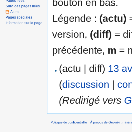
bouton en bas.
Pages liées
Suivi des pages liées
Atom
Légende :
(actu)
=
Pages spéciales
Information sur la page
version,
(diff)
= di
précédente,
m
= m
(actu | diff)
13 av
(
discussion
|
con
(Redirigé vers
G
Politique de confidentialité
À propos de Géowiki : minérau