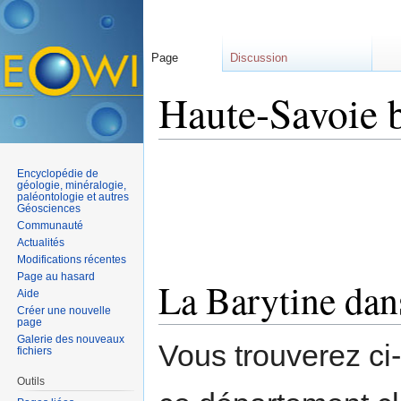
Page
Discussion
Haute-Savoie 
Aller à :
navigation
,
rechercher
Encyclopédie de
géologie, minéralogie,
paléontologie et autres
Géosciences
Communauté
Actualités
Modifications récentes
Page au hasard
La Barytine dan
Aide
Créer une nouvelle
page
Galerie des nouveaux
Vous trouverez ci
fichiers
Outils