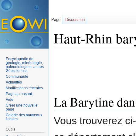
Page
Discussion
Haut-Rhin bar
Aller à :
navigation
,
rechercher
Encyclopédie de
géologie, minéralogie,
paléontologie et autres
Géosciences
Communauté
Actualités
Modifications récentes
Page au hasard
La Barytine dan
Aide
Créer une nouvelle
page
Galerie des nouveaux
Vous trouverez ci
fichiers
Outils