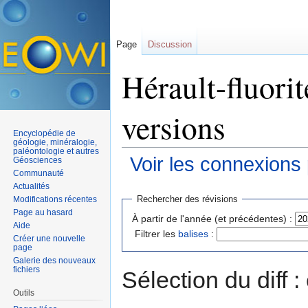
Page
Discussion
Hérault-fluorit
versions
Encyclopédie de
géologie, minéralogie,
paléontologie et autres
Voir les connexions
Géosciences
Communauté
Aller à :
navigation
,
rechercher
Actualités
Rechercher des révisions
Modifications récentes
Page au hasard
À partir de l'année (et précédentes) :
Aide
Filtrer les
balises
:
Créer une nouvelle
page
Galerie des nouveaux
fichiers
Sélection du diff 
Outils