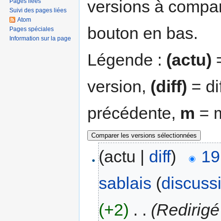
versions à compar
Pages liées
Suivi des pages liées
Atom
bouton en bas.
Pages spéciales
Information sur la page
Légende :
(actu)
=
version,
(diff)
= di
précédente,
m
= m
(actu |
diff
)
19
sablais
(
discuss
(+2)
‎
. .
(Redirig