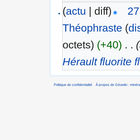
(
actu
| diff)
27
Théophraste
(
di
octets)
(+40)
‎
. .
Hérault fluorite f
Politique de confidentialité
À propos de Géowiki : minérau