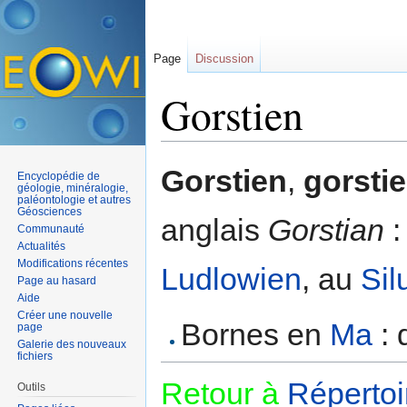
Page
Discussion
Gorstien
Aller à :
navigation
,
rechercher
Gorstien
,
gorstie
Encyclopédie de
géologie, minéralogie,
paléontologie et autres
Géosciences
anglais
Gorstian
:
Communauté
Actualités
Modifications récentes
Ludlowien
, au
Sil
Page au hasard
Aide
Créer une nouvelle
Bornes en
Ma
: 
page
Galerie des nouveaux
fichiers
Retour à
Répertoi
Outils