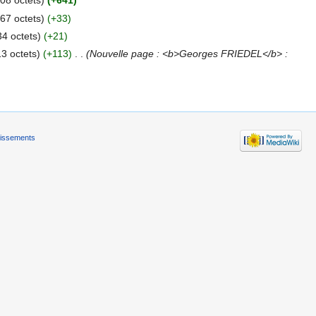
08 octets)
(+641)
67 octets)
(+33)
34 octets)
(+21)
13 octets)
(+113)
‎
. .
(Nouvelle page : <b>Georges FRIEDEL</b> :
tissements