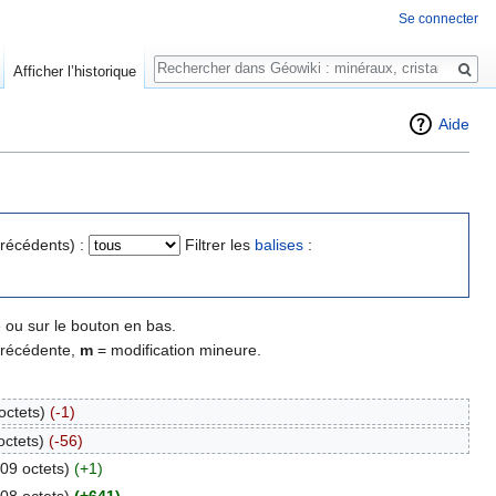
Se connecter
Rechercher
Afficher l’historique
Aide
précédents) :
Filtrer les
balises
:
 ou sur le bouton en bas.
précédente,
m
= modification mineure.
octets)
(-1)
octets)
(-56)
09 octets)
(+1)