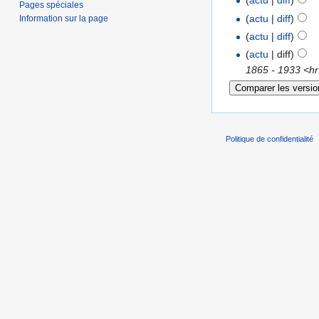
(
actu
|
diff
)
Pages spéciales
(
actu
|
diff
)
Information sur la page
(
actu
|
diff
)
(
actu
| diff)
1865 - 1933 <hr
Politique de confidentialité