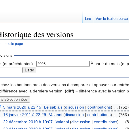
Lire
Voir le texte source
Historique des versions
pour cette page
rechercher
visions
e (et précédentes) :
À partir du mois (et 
 cochez les boutons radio des versions à comparer et appuyez sur entrée
différence avec la dernière version,
(diff)
= différence avec la version 
5 mars 2020 à 22:45
‎
Le sablais
(
discussion
|
contributions
)
‎
. .
(752 
16 janvier 2011 à 22:29
‎
Valanni
(
discussion
|
contributions
)
‎
. .
(753 
22 décembre 2010 à 10:07
‎
Valanni
(
discussion
|
contributions
)
‎
. .
(8