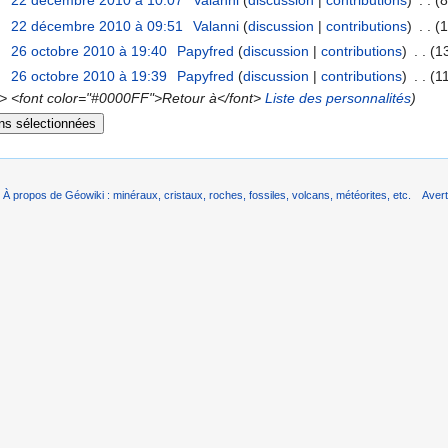
22 décembre 2010 à 10:07
‎
Valanni
(
discussion
|
contributions
)
‎
. .
(8
22 décembre 2010 à 09:51
‎
Valanni
(
discussion
|
contributions
)
‎
. .
(1
26 octobre 2010 à 19:40
‎
Papyfred
(
discussion
|
contributions
)
‎
. .
(1
26 octobre 2010 à 19:39
‎
Papyfred
(
discussion
|
contributions
)
‎
. .
(1
> <font color="#0000FF">Retour à</font>
Liste des personnalités
)
À propos de Géowiki : minéraux, cristaux, roches, fossiles, volcans, météorites, etc.
Aver