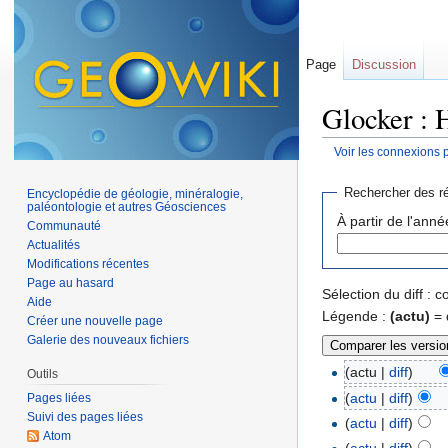
Page
Discussion
Glocker : 
Voir les connexions 
Aller à :
navigation
,
Rechercher des ré
Encyclopédie de géologie, minéralogie,
paléontologie et autres Géosciences
À partir de l'anné
Communauté
Actualités
Modifications récentes
Page au hasard
Sélection du diff :
Aide
Légende :
(actu)
= 
Créer une nouvelle page
Galerie des nouveaux fichiers
(actu |
diff
)
Outils
(
actu
|
diff
)
Pages liées
Suivi des pages liées
(
actu
|
diff
)
Atom