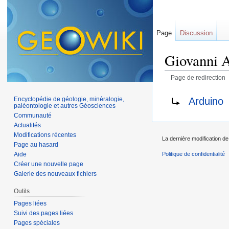
Page
Discussion
Giovanni 
Page de redirection
Aller à :
navigation
,
Rediriger vers :
Arduino
Encyclopédie de géologie, minéralogie,
paléontologie et autres Géosciences
Communauté
Actualités
Modifications récentes
La dernière modification de
Page au hasard
Aide
Politique de confidentialité
Créer une nouvelle page
Galerie des nouveaux fichiers
Outils
Pages liées
Suivi des pages liées
Pages spéciales