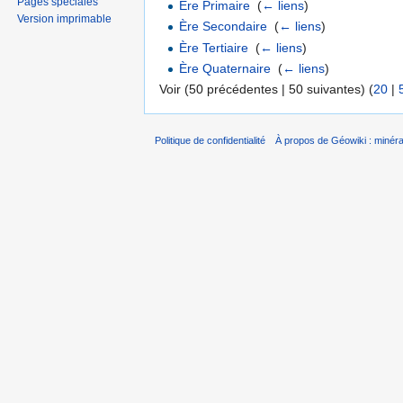
Pages spéciales
Ère Primaire
‎
(
← liens
)
Version imprimable
Ère Secondaire
‎
(
← liens
)
Ère Tertiaire
‎
(
← liens
)
Ère Quaternaire
‎
(
← liens
)
Voir (50 précédentes | 50 suivantes) (
20
|
Politique de confidentialité
À propos de Géowiki : minérau