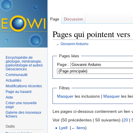
Page
Discussion
Pages qui pointent vers
←
Giovanni Arduino
Aller à :
navigation
,
rechercher
Pages liées
Encyclopédie de
géologie, minéralogie,
Page :
paléontologie et autres
Géosciences
Communauté
Actualités
Modifications récentes
Filtres
Page au hasard
Masquer
les inclusions |
Masquer
les lie
Aide
Créer une nouvelle
page
Les pages ci-dessous contiennent un lien 
Galerie des nouveaux
fichiers
Voir (50 précédentes | 50 suivantes) (
20
|
Outils
Lyell
‎
(
← liens
)