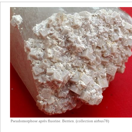
Pseudomorphose
après fluorine. Berrien. (collection airbus78)