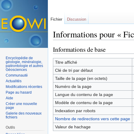
Fichier
Discussion
Informations pour « Fic
Aller à :
navigation
,
rechercher
Informations de base
Encyclopédie de
géologie, minéralogie,
Titre affiché
paléontologie et autres
Géosciences
Clé de tri par défaut
Communauté
Taille de la page (en octets)
Actualités
Numéro de la page
Modifications récentes
Page au hasard
Langue du contenu de la page
Aide
Modèle de contenu de la page
Créer une nouvelle
page
Indexation par robots
Galerie des nouveaux
fichiers
Nombre de redirections vers cette page
Valeur de hachage
Outils