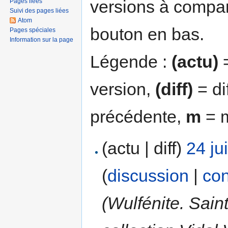
versions à compar
Pages liées
Suivi des pages liées
Atom
bouton en bas.
Pages spéciales
Information sur la page
Légende :
(actu)
=
version,
(diff)
= di
précédente,
m
= m
(actu | diff)
24 ju
(
discussion
|
con
(Wulfénite. Sain