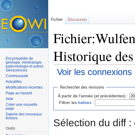
Fichier
Discussion
Fichier:Wulfen
Historique des
Encyclopédie de
géologie, minéralogie,
paléontologie et autres
Voir les connexions
Géosciences
Communauté
Aller à :
navigation
,
rechercher
Actualités
Rechercher des révisions
Modifications récentes
Page au hasard
À partir de l'année (et précédentes) :
Aide
Filtrer les
balises
:
Créer une nouvelle
page
Galerie des nouveaux
fichiers
Sélection du diff 
Outils