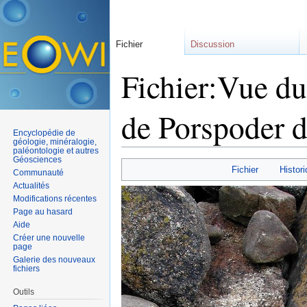
Fichier
Discussion
Fichier:Vue du 
de Porspoder d
Encyclopédie de
géologie, minéralogie,
paléontologie et autres
Aller à :
navigation
,
rechercher
Géosciences
Fichier
Histori
Communauté
Actualités
Modifications récentes
Page au hasard
Aide
Créer une nouvelle
page
Galerie des nouveaux
fichiers
Outils