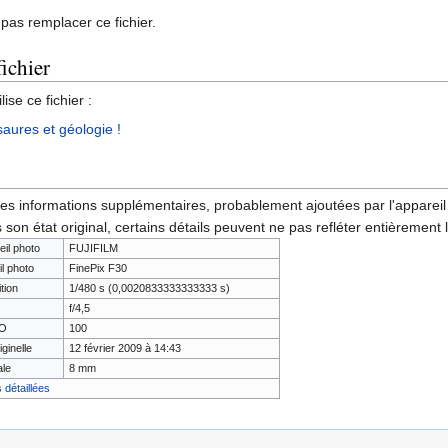
pas remplacer ce fichier.
fichier
ise ce fichier :
saures et géologie !
des informations supplémentaires, probablement ajoutées par l'appareil p
 son état original, certains détails peuvent ne pas refléter entièrement 
eil photo
FUJIFILM
il photo
FinePix F30
tion
1/480 s (0,0020833333333333 s)
f/4,5
SO
100
iginelle
12 février 2009 à 14:43
ale
8 mm
 détaillées