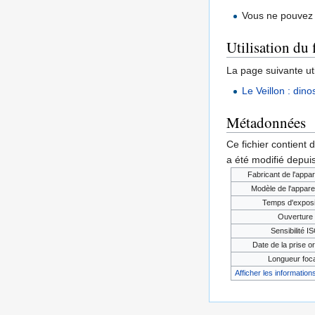
Vous ne pouvez 
Utilisation du 
La page suivante util
Le Veillon : dino
Métadonnées
Ce fichier contient 
a été modifié depuis
Fabricant de l'appar
Modèle de l'appare
Temps d'exposi
Ouverture
Sensibilité I
Date de la prise or
Longueur foc
Afficher les informations