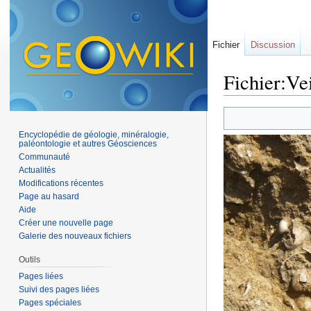
Fichier
Discussion
Fichier:Vei
Aller à :
navigation
,
Encyclopédie de géologie, minéralogie,
paléontologie et autres Géosciences
Communauté
Actualités
Modifications récentes
Page au hasard
Aide
Créer une nouvelle page
Galerie des nouveaux fichiers
Outils
Pages liées
Suivi des pages liées
Pages spéciales