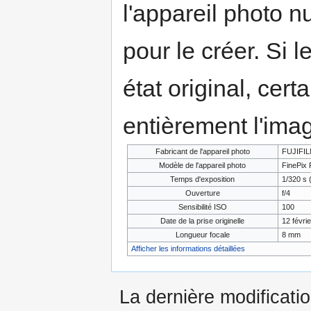
l'appareil photo n
pour le créer. Si l
état original, cert
entièrement l'ima
Fabricant de l'appareil photo
FUJIFI
Modèle de l'appareil photo
FinePix 
Temps d'exposition
1/320 s 
Ouverture
f/4
Sensibilité ISO
100
Date de la prise originelle
12 févri
Longueur focale
8 mm
Afficher les informations détaillées
La dernière modificati