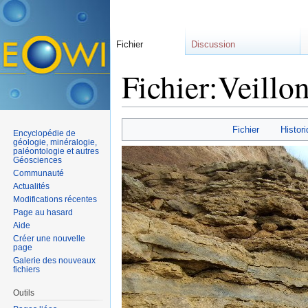
Fichier
Discussion
Fichier:Veillon
Aller à :
navigation
,
rechercher
Fichier
Histori
Encyclopédie de
géologie, minéralogie,
paléontologie et autres
Géosciences
Communauté
Actualités
Modifications récentes
Page au hasard
Aide
Créer une nouvelle
page
Galerie des nouveaux
fichiers
Outils