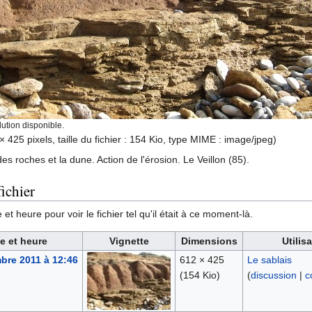
ution disponible.
× 425 pixels, taille du fichier : 154 Kio, type MIME :
image/jpeg
)
es roches et la dune. Action de l'érosion. Le Veillon (85).
ichier
et heure pour voir le fichier tel qu'il était à ce moment-là.
e et heure
Vignette
Dimensions
Utilis
bre 2011 à 12:46
612 × 425
Le sablais
(154 Kio)
(
discussion
|
c