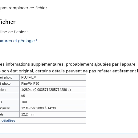
pas remplacer ce fichier.
fichier
ise ce fichier :
saures et géologie !
des informations supplémentaires, probablement ajoutées par l'appareil p
 son état original, certains détails peuvent ne pas refléter entièrement 
eil photo
FUJIFILM
il photo
FinePix F30
tion
1/280 s (0,0035714285714286 s)
f/5
SO
100
iginelle
12 février 2009 à 14:39
ale
12,2 mm
 détaillées