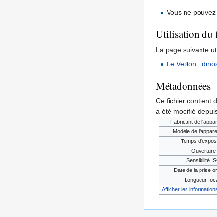
Vous ne pouvez 
Utilisation du 
La page suivante util
Le Veillon : dino
Métadonnées
Ce fichier contient 
a été modifié depuis
Fabricant de l'appar
Modèle de l'appare
Temps d'exposi
Ouverture
Sensibilité I
Date de la prise or
Longueur foc
Afficher les informations