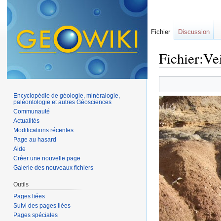
Fichier
Discussion
Fichier:Vei
Aller à :
navigation
,
Encyclopédie de géologie, minéralogie,
paléontologie et autres Géosciences
Communauté
Actualités
Modifications récentes
Page au hasard
Aide
Créer une nouvelle page
Galerie des nouveaux fichiers
Outils
Pages liées
Suivi des pages liées
Pages spéciales