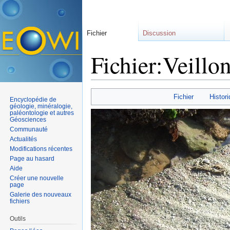
Fichier
Discussion
Fichier:Veillo
Aller à :
navigation
,
rechercher
Fichier
Histori
Encyclopédie de
géologie, minéralogie,
paléontologie et autres
Géosciences
Communauté
Actualités
Modifications récentes
Page au hasard
Aide
Créer une nouvelle
page
Galerie des nouveaux
fichiers
Outils