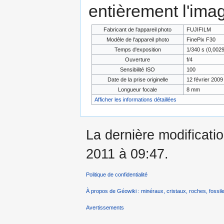
entièrement l'ima
Fabricant de l'appareil photo
FUJIFILM
Modèle de l'appareil photo
FinePix F30
Temps d'exposition
1/340 s (0,002
Ouverture
f/4
Sensibilité ISO
100
Date de la prise originelle
12 février 2009
Longueur focale
8 mm
Afficher les informations détaillées
La dernière modificati
2011 à 09:47.
Politique de confidentialité
À propos de Géowiki : minéraux, cristaux, roches, fossile
Avertissements