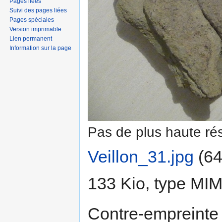
Pages liées
Suivi des pages liées
Pages spéciales
Version imprimable
Lien permanent
Information sur la page
Pas de plus haute rés
Veillon_31.jpg
‎
(64
133 Kio, type MI
Contre-empreinte 