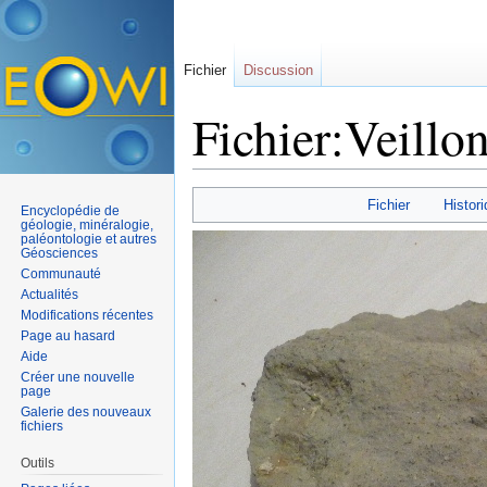
Fichier
Discussion
Fichier:Veillo
Aller à :
navigation
,
rechercher
Fichier
Histori
Encyclopédie de
géologie, minéralogie,
paléontologie et autres
Géosciences
Communauté
Actualités
Modifications récentes
Page au hasard
Aide
Créer une nouvelle
page
Galerie des nouveaux
fichiers
Outils