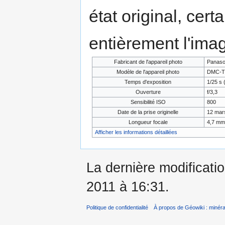
état original, cert
entièrement l'ima
Fabricant de l'appareil photo
Panaso
Modèle de l'appareil photo
DMC-T
Temps d'exposition
1/25 s 
Ouverture
f/3,3
Sensibilité ISO
800
Date de la prise originelle
12 mar
Longueur focale
4,7 mm
Afficher les informations détaillées
La dernière modificati
2011 à 16:31.
Politique de confidentialité
À propos de Géowiki : minérau