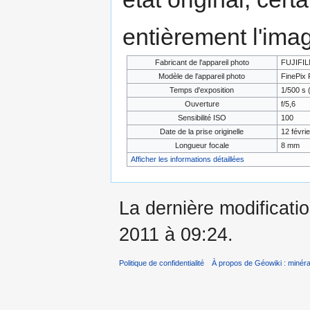
entièrement l'ima
Fabricant de l'appareil photo
FUJIFI
Modèle de l'appareil photo
FinePix 
Temps d'exposition
1/500 s 
Ouverture
f/5,6
Sensibilité ISO
100
Date de la prise originelle
12 févri
Longueur focale
8 mm
Afficher les informations détaillées
La dernière modificati
2011 à 09:24.
Politique de confidentialité
À propos de Géowiki : minérau