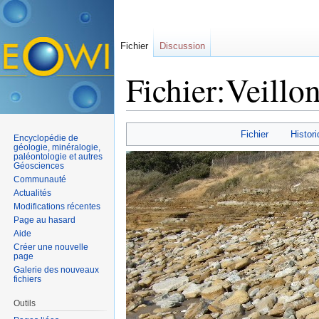
Fichier
Discussion
Fichier:Veillon
Aller à :
navigation
,
rechercher
Fichier
Histori
Encyclopédie de
géologie, minéralogie,
paléontologie et autres
Géosciences
Communauté
Actualités
Modifications récentes
Page au hasard
Aide
Créer une nouvelle
page
Galerie des nouveaux
fichiers
Outils