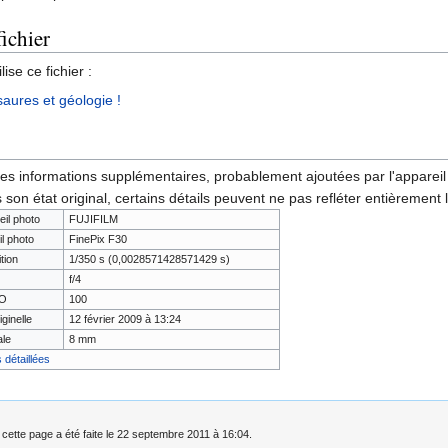
fichier
ise ce fichier :
saures et géologie !
des informations supplémentaires, probablement ajoutées par l'appareil p
 son état original, certains détails peuvent ne pas refléter entièrement 
eil photo
FUJIFILM
il photo
FinePix F30
tion
1/350 s (0,0028571428571429 s)
f/4
SO
100
iginelle
12 février 2009 à 13:24
ale
8 mm
 détaillées
 cette page a été faite le 22 septembre 2011 à 16:04.