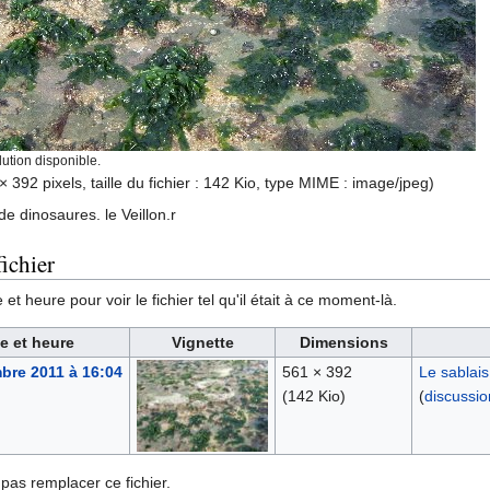
ution disponible.
× 392 pixels, taille du fichier : 142 Kio, type MIME :
image/jpeg
)
e dinosaures. le Veillon.r
ichier
et heure pour voir le fichier tel qu'il était à ce moment-là.
e et heure
Vignette
Dimensions
bre 2011 à 16:04
561 × 392
Le sablais
(142 Kio)
(
discussio
pas remplacer ce fichier.