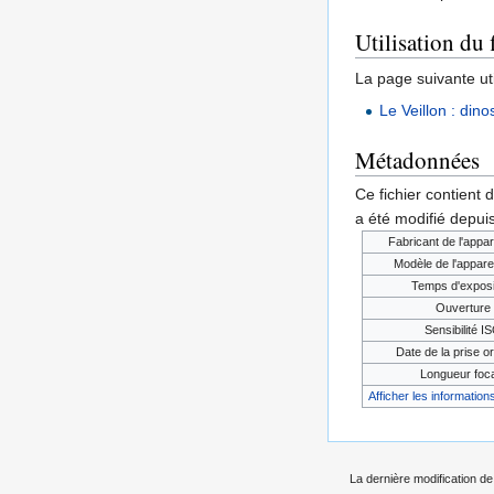
Utilisation du 
La page suivante util
Le Veillon : dino
Métadonnées
Ce fichier contient 
a été modifié depuis
Fabricant de l'appar
Modèle de l'appare
Temps d'exposi
Ouverture
Sensibilité I
Date de la prise or
Longueur foc
Afficher les informations
La dernière modification de