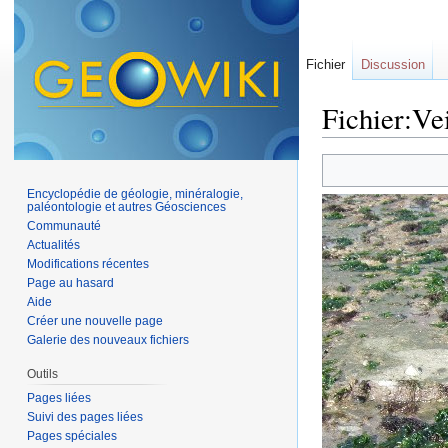
Fichier
Discussion
Fichier:Vei
Aller à :
navigation
,
Encyclopédie de géologie, minéralogie,
paléontologie et autres Géosciences
Communauté
Actualités
Modifications récentes
Page au hasard
Aide
Créer une nouvelle page
Galerie des nouveaux fichiers
Outils
Pages liées
Suivi des pages liées
Pages spéciales