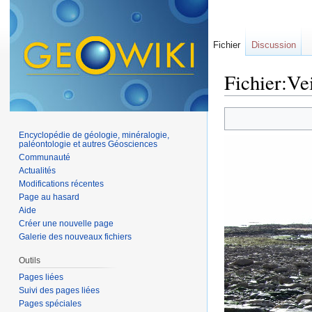
Fichier
Discussion
Fichier:Vei
Aller à :
navigation
,
Encyclopédie de géologie, minéralogie,
paléontologie et autres Géosciences
Communauté
Actualités
Modifications récentes
Page au hasard
Aide
Créer une nouvelle page
Galerie des nouveaux fichiers
Outils
Pages liées
Suivi des pages liées
Pages spéciales