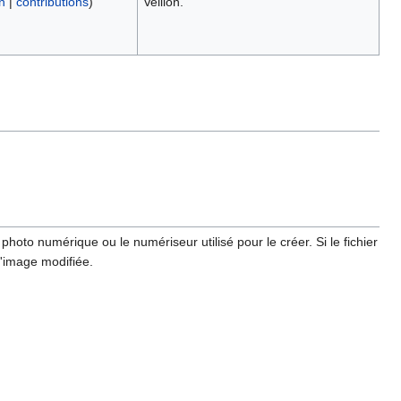
n
|
contributions
)
Veillon.
hoto numérique ou le numériseur utilisé pour le créer. Si le fichier
l'image modifiée.