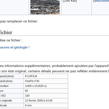
(195 Kio)
(
discussio
pas remplacer ce fichier.
fichier
ise ce fichier :
saures et géologie !
des informations supplémentaires, probablement ajoutées par l'appareil p
 son état original, certains détails peuvent ne pas refléter entièrement 
ppareil photo
FUJIFILM
areil photo
FinePix F30
osition
1/400 s (0,0025 s)
ure
f/5
té ISO
100
 originelle
12 février 2009 à 14:36
focale
8 mm