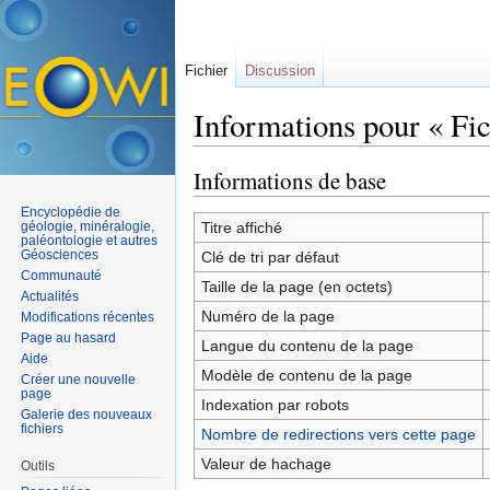
Fichier
Discussion
Informations pour « Fic
Aller à :
navigation
,
rechercher
Informations de base
Encyclopédie de
géologie, minéralogie,
Titre affiché
paléontologie et autres
Géosciences
Clé de tri par défaut
Communauté
Taille de la page (en octets)
Actualités
Numéro de la page
Modifications récentes
Page au hasard
Langue du contenu de la page
Aide
Modèle de contenu de la page
Créer une nouvelle
page
Indexation par robots
Galerie des nouveaux
fichiers
Nombre de redirections vers cette page
Valeur de hachage
Outils