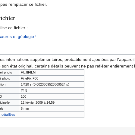
pas remplacer ce fichier.
fichier
ise ce fichier :
saures et géologie !
des informations supplémentaires, probablement ajoutées par l'appareil p
 son état original, certains détails peuvent ne pas refléter entièrement 
eil photo
FUJIFILM
il photo
FinePix F30
tion
1/420 s (0,0023809523809524 s)
f/4,5
SO
100
iginelle
12 février 2009 à 14:59
ale
8 mm
 détaillées