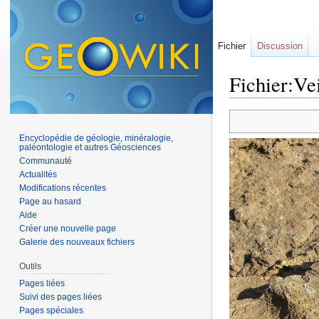
Fichier
Discussion
Fichier:Vei
Aller à :
navigation
,
Encyclopédie de géologie, minéralogie,
paléontologie et autres Géosciences
Communauté
Actualités
Modifications récentes
Page au hasard
Aide
Créer une nouvelle page
Galerie des nouveaux fichiers
Outils
Pages liées
Suivi des pages liées
Pages spéciales