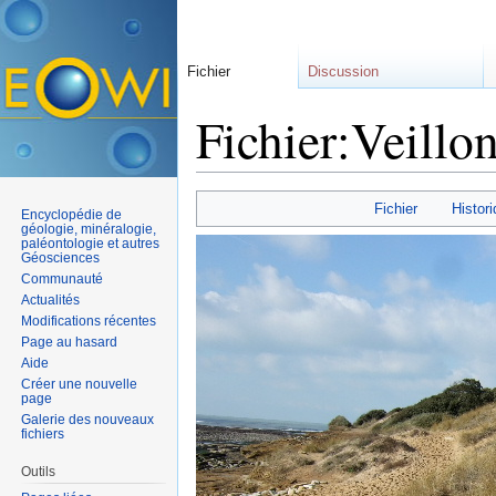
Fichier
Discussion
Fichier:Veillon
Aller à :
navigation
,
rechercher
Fichier
Histori
Encyclopédie de
géologie, minéralogie,
paléontologie et autres
Géosciences
Communauté
Actualités
Modifications récentes
Page au hasard
Aide
Créer une nouvelle
page
Galerie des nouveaux
fichiers
Outils