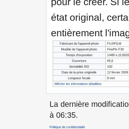
pour le créer. Si l
état original, cert
entièrement l'ima
Fabricant de l'appareil photo
FUJIFILM
Modèle de l'appareil photo
FinePix F30
Temps d'exposition
1/480 s (0,002
Ouverture
f/5,6
Sensibilité ISO
100
Date de la prise originelle
12 février 2009
Longueur focale
8 mm
Afficher les informations détaillées
La dernière modificatio
à 06:35.
Politique de confidentialité