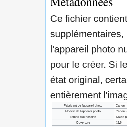
Métadonnées
Ce fichier contien
supplémentaires,
l'appareil photo n
pour le créer. Si l
état original, cert
entièrement l'ima
Fabricant de l'appareil photo
Canon
Modèle de l'appareil photo
Canon P
Temps d'exposition
1/50 s (
Ouverture
f/2,8