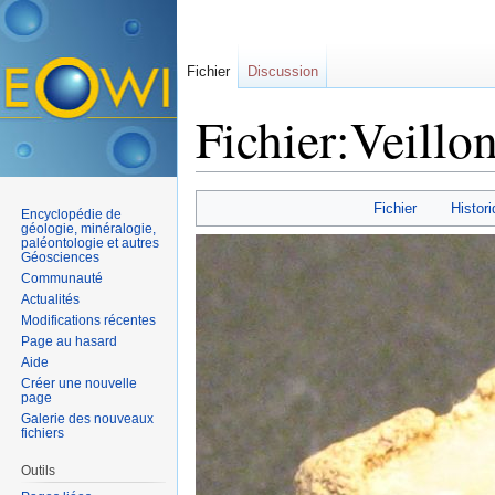
Fichier
Discussion
Fichier:Veillo
Aller à :
navigation
,
rechercher
Fichier
Histori
Encyclopédie de
géologie, minéralogie,
paléontologie et autres
Géosciences
Communauté
Actualités
Modifications récentes
Page au hasard
Aide
Créer une nouvelle
page
Galerie des nouveaux
fichiers
Outils