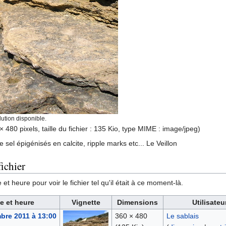
ution disponible.
× 480 pixels, taille du fichier : 135 Kio, type MIME :
image/jpeg
)
 sel épigénisés en calcite, ripple marks etc... Le Veillon
ichier
et heure pour voir le fichier tel qu'il était à ce moment-là.
e et heure
Vignette
Dimensions
Utilisateu
bre 2011 à 13:00
360 × 480
Le sablais