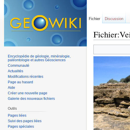
Fichier
Discussion
Fichier:Vei
Aller à :
navigation
,
Encyclopédie de géologie, minéralogie,
paléontologie et autres Géosciences
Communauté
Actualités
Modifications récentes
Page au hasard
Aide
Créer une nouvelle page
Galerie des nouveaux fichiers
Outils
Pages liées
Suivi des pages liées
Pages spéciales