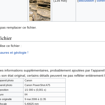
(135 Kio)
(
discussion
|
contr
pas remplacer ce fichier.
fichier
ise ce fichier :
saures et géologie !
des informations supplémentaires, probablement ajoutées par l'appareil p
 son état original, certains détails peuvent ne pas refléter entièrement 
ppareil photo
Canon
areil photo
Canon PowerShot A75
osition
1/1 000 s (0,001 s)
ure
f/4
e originelle
9 mai 2006 à 11:35
focale
5,40625 mm