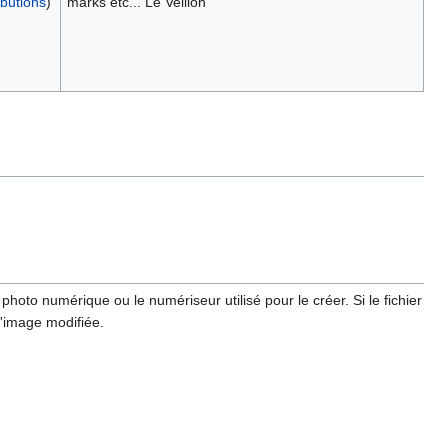
ibutions
)
marks etc... Le Veillon
hoto numérique ou le numériseur utilisé pour le créer. Si le fichier
l'image modifiée.