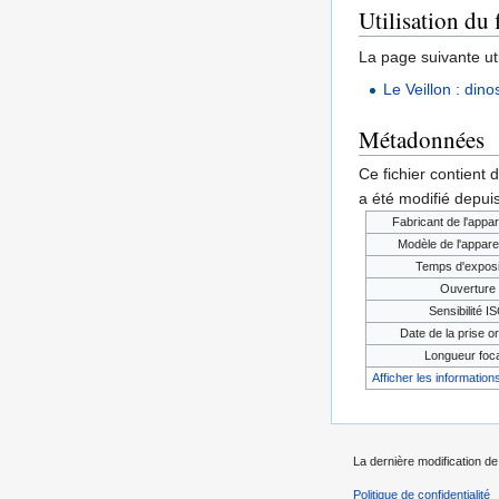
Utilisation du 
La page suivante util
Le Veillon : dino
Métadonnées
Ce fichier contient 
a été modifié depuis
Fabricant de l'appar
Modèle de l'appare
Temps d'exposi
Ouverture
Sensibilité I
Date de la prise or
Longueur foc
Afficher les informations
La dernière modification de
Politique de confidentialité