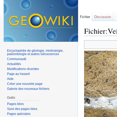
Fichier
Discussion
Fichier:Vei
Aller à :
navigation
,
Encyclopédie de géologie, minéralogie,
paléontologie et autres Géosciences
Communauté
Actualités
Modifications récentes
Page au hasard
Aide
Créer une nouvelle page
Galerie des nouveaux fichiers
Outils
Pages liées
Suivi des pages liées
Pages spéciales