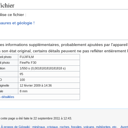
fichier
ise ce fichier :
saures et géologie !
des informations supplémentaires, probablement ajoutées par l'appareil p
 son état original, certains détails peuvent ne pas refléter entièrement 
eil photo
FUJIFILM
il photo
FinePix F30
tion
1/550 s (0,0018181818181818 s)
f/5
SO
100
iginelle
12 février 2009 à 14:36
ale
8 mm
 détaillées
 cette page a été faite le 22 septembre 2011 à 12:43.
À propos de Géowiki : minéraux, cristaux, roches, fossiles, volcans, météorites, etc.
Aver