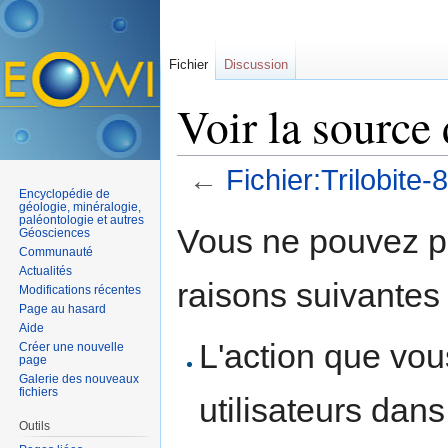
Fichier
Discussion
Voir la source 
←
Fichier:Trilobite-
Encyclopédie de
Aller à :
navigation
,
rechercher
géologie, minéralogie,
paléontologie et autres
Vous ne pouvez pa
Géosciences
Communauté
Actualités
raisons suivantes 
Modifications récentes
Page au hasard
Aide
L'action que vo
Créer une nouvelle
page
Galerie des nouveaux
fichiers
utilisateurs dan
Outils