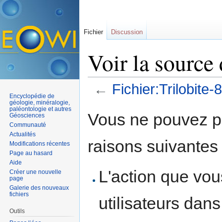
Fichier
Discussion
Voir la source 
←
Fichier:Trilobite-
Encyclopédie de
Aller à :
navigation
,
rechercher
géologie, minéralogie,
paléontologie et autres
Vous ne pouvez pa
Géosciences
Communauté
Actualités
raisons suivantes 
Modifications récentes
Page au hasard
Aide
L'action que vo
Créer une nouvelle
page
Galerie des nouveaux
fichiers
utilisateurs dan
Outils